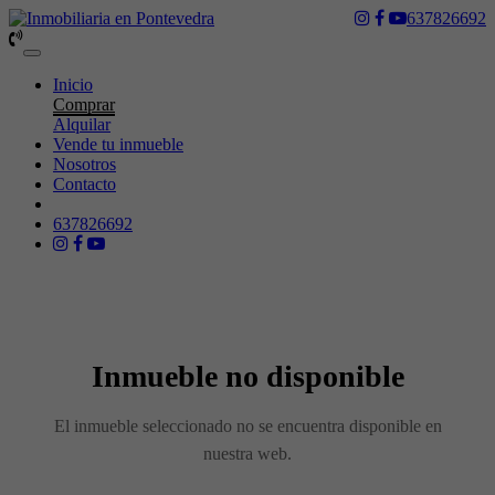
637826692
Toggle
navigation
Inicio
Comprar
Alquilar
Vende tu inmueble
Nosotros
Contacto
637826692
Inmueble no disponible
El inmueble seleccionado no se encuentra disponible en
nuestra web.