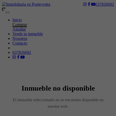
637826692
Toggle
navigation
Inicio
Comprar
Alquilar
Vende tu inmueble
Nosotros
Contacto
637826692
Inmueble no disponible
El inmueble seleccionado no se encuentra disponible en
nuestra web.