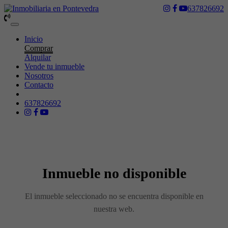
637826692
Toggle
navigation
Inicio
Comprar
Alquilar
Vende tu inmueble
Nosotros
Contacto
637826692
Inmueble no disponible
El inmueble seleccionado no se encuentra disponible en
nuestra web.